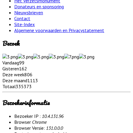
Het Verzetsmonument
Donateurs en sponsoring
Nieuwsbrieven
Contact
Site-Index
Algemene voorwaarden en Privacystatement
Bezoek
Vandaag
99
Gisteren
162
Deze week
806
Deze maand
1113
Totaal
335373
Bezoekerinformatie
Bezoeker IP :
10.4.131.96
Browser
Chrome
Browser Versie:
131.0.0.0