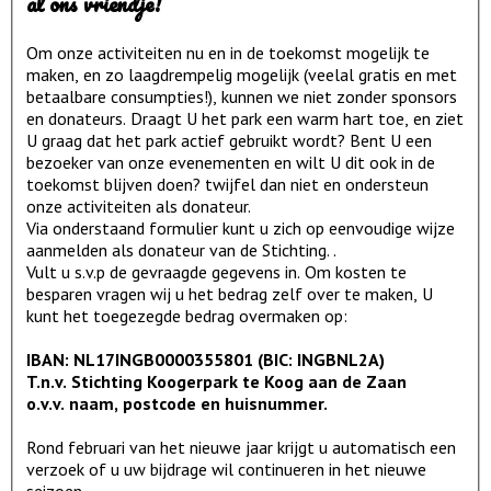
al ons vriendje!
Om onze activiteiten nu en in de toekomst mogelijk te
maken, en zo laagdrempelig mogelijk (veelal gratis en met
betaalbare consumpties!), kunnen we niet zonder sponsors
en donateurs. Draagt U het park een warm hart toe, en ziet
U graag dat het park actief gebruikt wordt? Bent U een
bezoeker van onze evenementen en wilt U dit ook in de
toekomst blijven doen? twijfel dan niet en ondersteun
onze activiteiten als donateur.
Via onderstaand formulier kunt u zich op eenvoudige wijze
aanmelden als donateur van de Stichting. .
Vult u s.v.p de gevraagde gegevens in. Om kosten te
besparen vragen wij u het bedrag zelf over te maken, U
kunt het toegezegde bedrag overmaken op:
IBAN: NL17INGB0000355801 (BIC: INGBNL2A)
T.n.v. Stichting Koogerpark te Koog aan de Zaan
o.v.v. naam, postcode en huisnummer.
Rond februari van het nieuwe jaar krijgt u automatisch een
verzoek of u uw bijdrage wil continueren in het nieuwe
seizoen.