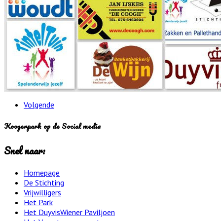
Volgende
Koogerpark op de Social media
Snel naar:
Homepage
De Stichting
Vrijwilligers
Het Park
Het DuyvisWiener Paviljoen