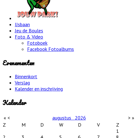
IJsbaan
Jeu de Boules
Foto & Video
Fotoboek
Facebook Fotoalbums
Evenementen
Binnenkort
Verslag
Kalender en inschrijving
Kalender
«
<
augustus
2026
>
»
Z
M
D
W
D
V
Z
1
2
3
4
5
6
7
8