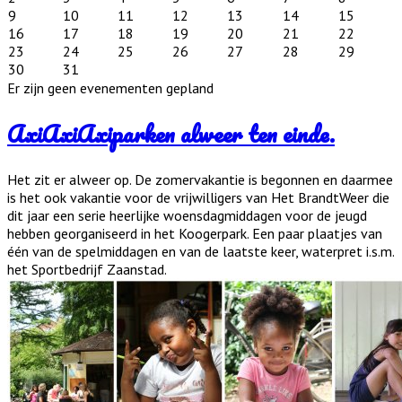
9
10
11
12
13
14
15
16
17
18
19
20
21
22
23
24
25
26
27
28
29
30
31
Er zijn geen evenementen gepland
AxiAxiAxiparken alweer ten einde.
Het zit er alweer op. De zomervakantie is begonnen en daarmee
is het ook vakantie voor de vrijwilligers van Het BrandtWeer die
dit jaar een serie heerlijke woensdagmiddagen voor de jeugd
hebben georganiseerd in het Koogerpark. Een paar plaatjes van
één van de spelmiddagen en van de laatste keer, waterpret i.s.m.
het Sportbedrijf Zaanstad.