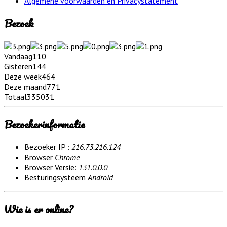
Algemene voorwaarden en Privacystatement
Bezoek
Vandaag
110
Gisteren
144
Deze week
464
Deze maand
771
Totaal
335031
Bezoekerinformatie
Bezoeker IP :
216.73.216.124
Browser
Chrome
Browser Versie:
131.0.0.0
Besturingsysteem
Android
Wie is er online?